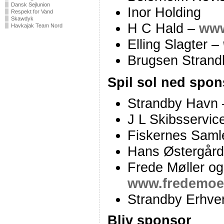
Dansk Sejlunion
Inor Holding
Respekt for Vand
Skawdyk
H C Hald –
www
Havkajak Team Nord
Elling Slagter –
Brugsen Stran
Spil sol ned spon
Strandby Havn
J L Skibsservic
Fiskernes Saml
Hans Østergår
Frede Møller o
www.fredemoe
Strandby Erhve
Bliv sponsor