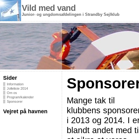
Vild med vand
Junior- og ungdomsafdelingen i Strandby Sejlklub
Sider
Sponsore
Information
Jolleliste 2014
Om os
Program/kalender
Mange tak til
Sponsorer
klubbens sponsore
Vejret på havnen
i 2013 og 2014. I e
blandt andet med ti