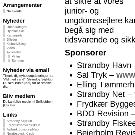
at sikre at vores
Arrangementer
junior- og
No events.
ungdomssejlere ka
Nyheder
Uden katagori
begå sig med
Hjemmeside
Kapsejlads
tidsvarende og sikk
Billeder
Klubudvikling
Video
Sponsorer
Aktiviteter
Vinter
Sommer
Strandby Havn 
Nyheder via email
Sal Tryk –
www.
Tilmeld dig nyhedsopdateringer fra
'Vild med vand' i Strandby Sejlklub.
Elling Tømmerh
Du skal klikke [
her
] for at tilmelde
dig.
Strandby Net –
Bliv medlem
Frydkær Bygges
Du kan blive medlem i Sejlklubben.
[
klik her
]
BDO Revision 
Links
Strandby Fiske
Strandby Sejlklub
Frederikshavn Sejlklub
Aalbæk Juniorsejlklub
Beierholm Revis
Nordøstjysk Kreds