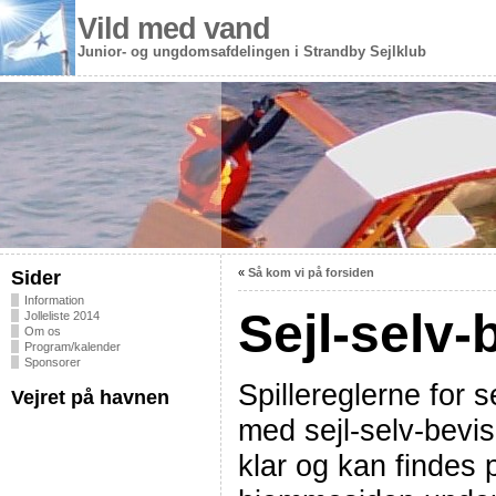
Vild med vand
Junior- og ungdomsafdelingen i Strandby Sejlklub
«
Så kom vi på forsiden
Sider
Information
Sejl-selv-
Jolleliste 2014
Om os
Program/kalender
Sponsorer
Spillereglerne for s
Vejret på havnen
med sejl-selv-bevis
klar og kan findes 