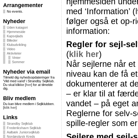
hjemmesiden under
Arrangementer
med ‘Information’ (
No events.
følger også et op-ri
Nyheder
Uden katagori
information:
Hjemmeside
Kapsejlads
Billeder
Regler for sejl-sel
Klubudvikling
Video
(
klik her
)
Aktiviteter
Vinter
Når sejlerne når et 
Sommer
Nyheder via email
niveau kan de få et
Tilmeld dig nyhedsopdateringer fra
dokumenterer at de
'Vild med vand' i Strandby Sejlklub.
Du skal klikke [
her
] for at tilmelde
dig.
– er klar til at fær
Bliv medlem
vandet – på eget a
Du kan blive medlem i Sejlklubben.
[
klik her
]
Reglerne for selv-s
Links
spille-regler som er
Strandby Sejlklub
Frederikshavn Sejlklub
Aalbæk Juniorsejlklub
Sejlere med sejl-s
Nordøstjysk Kreds