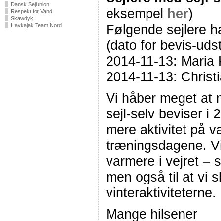
Dansk Sejlunion
eksempel
her
)
Respekt for Vand
Skawdyk
Følgende sejlere ha
Havkajak Team Nord
(dato for bevis-uds
2014-11-13: Maria 
2014-11-13: Chris
Vi håber meget at m
sejl-selv beviser i
mere aktivitet på 
træningsdagene. Vi g
varmere i vejret –
men også til at vi 
vinteraktiviteterne
Mange hilsener