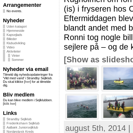
Arrangementer
(is) i fryseren hos 
No events.
Eftermiddagen blev
Nyheder
blandt andet med 
Uden katagori
Hjemmeside
Ronni tog nogle bi
Kapsejlads
Billeder
Klubudvikling
sejlere på – og de 
Video
Aktiviteter
Vinter
[Show as slidesh
Sommer
Nyheder via email
Tilmeld dig nyhedsopdateringer fra
'Vild med vand' i Strandby Sejlklub.
Du skal klikke [
her
] for at tilmelde
dig.
Bliv medlem
Du kan blive medlem i Sejlklubben.
[
klik her
]
Links
Strandby Sejlklub
Frederikshavn Sejlklub
august 5th, 2014 |
Aalbæk Juniorsejlklub
Nordøstjysk Kreds