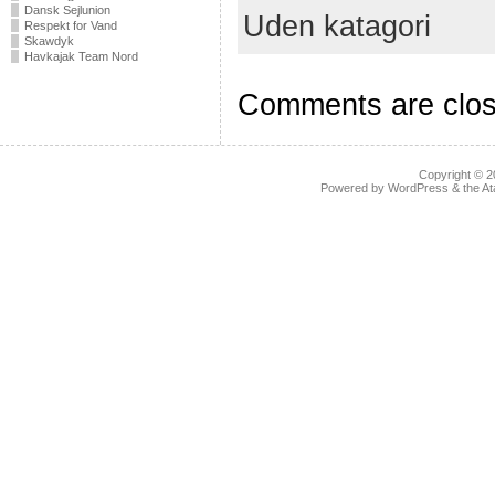
Dansk Sejlunion
Uden katagori
Respekt for Vand
Skawdyk
Havkajak Team Nord
Comments are clos
Copyright © 
Powered by
WordPress
& the
At