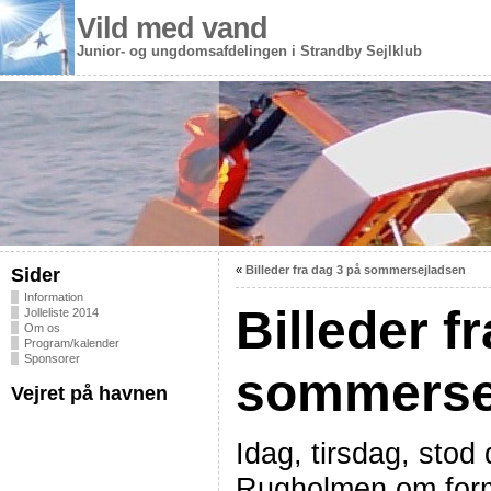
Vild med vand
Junior- og ungdomsafdelingen i Strandby Sejlklub
«
Billeder fra dag 3 på sommersejladsen
Sider
Information
Billeder f
Jolleliste 2014
Om os
Program/kalender
Sponsorer
sommerse
Vejret på havnen
Idag, tirsdag, stod
Rugholmen om formi