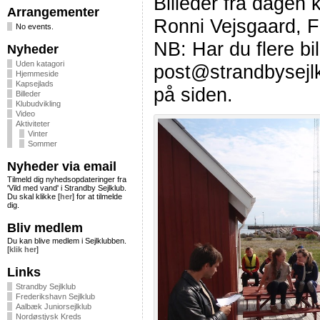
Billeder fra dagen 
Arrangementer
Ronni Vejsgaard, F
No events.
NB: Har du flere bi
Nyheder
Uden katagori
post@strandbysejlkl
Hjemmeside
Kapsejlads
på siden.
Billeder
Klubudvikling
Video
Aktiviteter
Vinter
Sommer
Nyheder via email
Tilmeld dig nyhedsopdateringer fra
'Vild med vand' i Strandby Sejlklub.
Du skal klikke [
her
] for at tilmelde
dig.
Bliv medlem
Du kan blive medlem i Sejlklubben.
[
klik her
]
Links
Strandby Sejlklub
Frederikshavn Sejlklub
Aalbæk Juniorsejlklub
Nordøstjysk Kreds