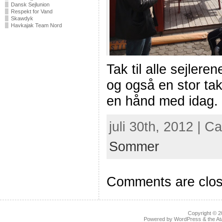
Dansk Sejlunion
Respekt for Vand
Skawdyk
Havkajak Team Nord
Tak til alle sejler
og også en stor tak 
en hånd med idag.
juli 30th, 2012 | C
Sommer
Comments are clos
Copyright © 
Powered by
WordPress
& the
At