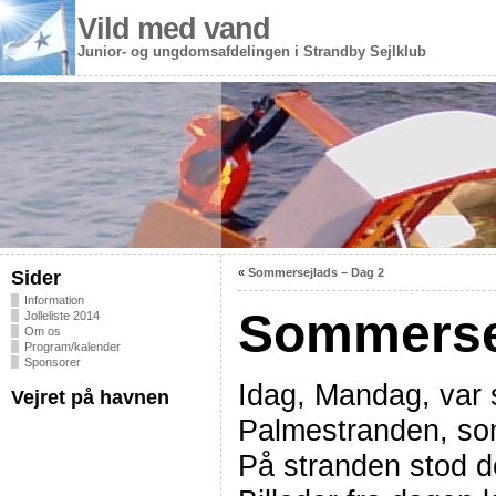
Vild med vand
Junior- og ungdomsafdelingen i Strandby Sejlklub
«
Sommersejlads – Dag 2
Sider
Information
Sommersej
Jolleliste 2014
Om os
Program/kalender
Sponsorer
Idag, Mandag, var s
Vejret på havnen
Palmestranden, som
På stranden stod d