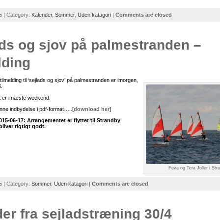
15 | Category:
Kalender
,
Sommer
,
Uden katagori
|
Comments are closed
ds og sjov på palmestranden –
lding
ilmelding til ‘sejlads og sjov’ på palmestranden er imorgen,
.
 er i næste weekend.
ne indbydelse i pdf-format…..[
download her
]
15-06-17: Arrangementet er flyttet til Strandby
bliver rigtigt godt.
Feva og Tera Joller i Str
15 | Category:
Sommer
,
Uden katagori
|
Comments are closed
der fra sejladstræning 30/4