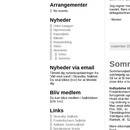
Arrangementer
Jeg regner med
vandet. Bare me
No events.
deltagelse/tra
Nyheder
- Morten
Uden katagori
Hjemmeside
Kapsejlads
Billeder
Klubudvikling
september 23
Video
Aktiviteter
Vinter
Sommer
Somm
Nyheder via email
Sommersejladse
Tilmeld dig nyhedsopdateringer fra
selvfølgelig o
'Vild med vand' i Strandby Sejlklub.
Så se at få meld
Du skal klikke [
her
] for at tilmelde
(mon ikke vi k
dig.
Indbydelse til 
Bliv medlem
Frederikshavn 
forrygende ug
Du kan blive medlem i Sejlklubben.
Hvad skal der 
[
klik her
]
i og omkring v
Max antal delt
Pris: 500,- kr.
Links
Tilmeldingsfrist
Yderligere inf
Strandby Sejlklub
Rahbek, tlf.: 
Frederikshavn Sejlklub
Aalbæk Juniorsejlklub
Mere informati
Nordøstjysk Kreds
[
her
]