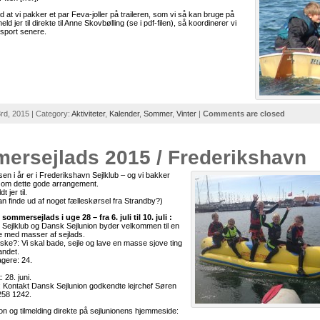
 at vi pakker et par Feva-joller på traileren, som vi så kan bruge på
ld jer til direkte til Anne Skovbølling (se i pdf-filen), så koordinerer vi
nsport senere.
rd, 2015 | Category:
Aktiviteter
,
Kalender
,
Sommer
,
Vinter
|
Comments are closed
ersejlads 2015 / Frederikshavn
n i år er i Frederikshavn Sejlklub – og vi bakker
p om dette gode arrangement.
t jer til.
an finde ud af noget fælleskørsel fra Strandby?)
sommersejlads i uge 28 – fra 6. juli til 10. juli :
Sejlklub og Dansk Sejlunion byder velkommen til en
e med masser af sejlads.
ske?: Vi skal bade, sejle og lave en masse sjove ting
andet.
agere: 24.
: 28. juni.
o: Kontakt Dansk Sejlunion godkendte lejrchef Søren
5258 1242.
on og tilmelding direkte på sejlunionens hjemmeside: