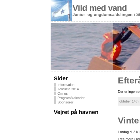
Vild med vand
Junior- og ungdomsafdelingen i S
Sider
Efter
Information
Jolleliste 2014
Der er ingen se
Om os
Program/kalender
oktober 14th,
Sponsorer
Vejret på havnen
Vint
Lørdag d. 31/10
Læs mere i pdf-