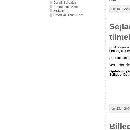
Dansk Sejlunion
Respekt for Vand
juni 18th, 20
Skawdyk
Havkajak Team Nord
Sejla
tilme
Husk seneste t
søndag d. 14/6
Arrangementet
Læs mere i den
Opdatering 20
Sejlklub. Det 
juni 13th, 20
Bille