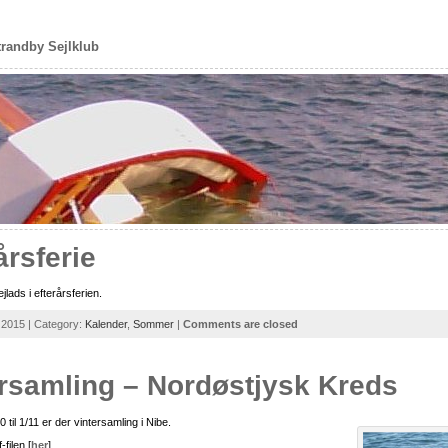
trandby Sejlklub
årsferie
jlads i efterårsferien.
 2015 | Category:
Kalender
,
Sommer
|
Comments are closed
ersamling – Nordøstjysk Kreds
 til 1/11 er der vintersamling i Nibe.
filen [
her
].